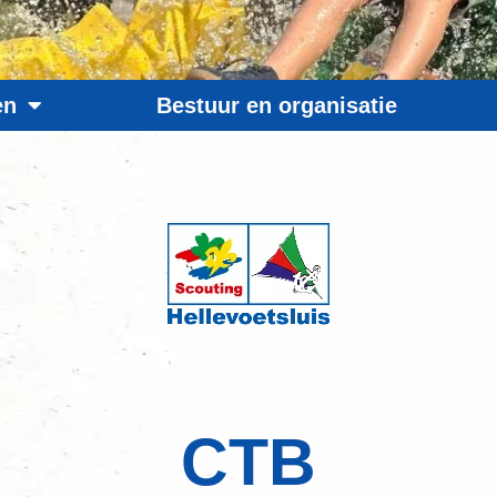
en
Bestuur en organisatie
CTB