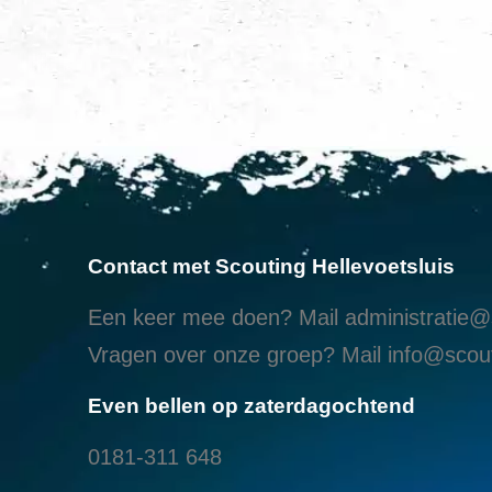
Contact met Scouting Hellevoetsluis
Een keer mee doen? Mail
administratie@s
Vragen over onze groep? Mail
info@scout
Even bellen op zaterdagochtend
0181-311 648