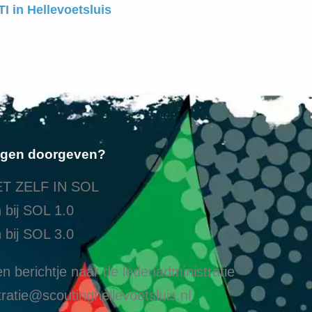
I in Hellevoetsluis
ngen doorgeven?
T ZELF IN SOL
 bij SOL 1.0
 bij SOL 3.0
n berichtje naar de ledenadministratie
ratie@scoutinghellevoetsluis.nl