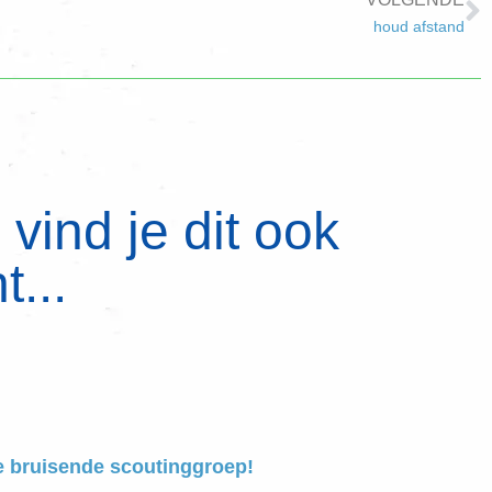
houd afstand
vind je dit ook
t...
e bruisende scoutinggroep!