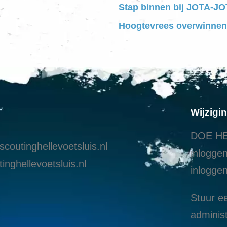
Stap binnen bij JOTA-JOT
Hoogtevrees overwinnen
Wijzigi
DOE HE
coutinghellevoetsluis.nl
inloggen
inghellevoetsluis.nl
i
nloggen
Stuur ee
administ