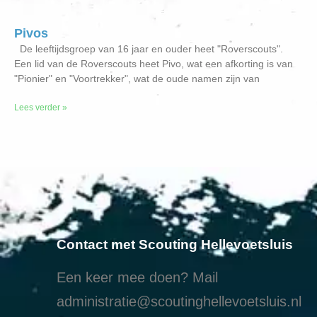
Pivos
De leeftijdsgroep van 16 jaar en ouder heet "Roverscouts".
Een lid van de Roverscouts heet Pivo, wat een afkorting is van
"Pionier" en "Voortrekker", wat de oude namen zijn van
Lees verder »
Contact met Scouting Hellevoetsluis
Een keer mee doen? Mail
administratie@scoutinghellevoetsluis.nl