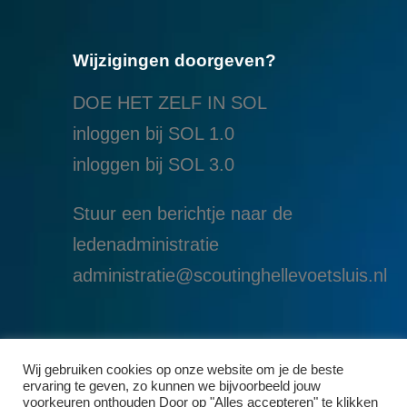
Wijzigingen doorgeven?
DOE HET ZELF IN SOL
inloggen bij SOL 1.0
i
nloggen bij SOL 3.0
Stuur een berichtje naar de
ledenadministratie
administratie@scoutinghellevoetsluis.nl
Wij gebruiken cookies op onze website om je de beste
ervaring te geven, zo kunnen we bijvoorbeeld jouw
voorkeuren onthouden Door op "Alles accepteren" te klikken