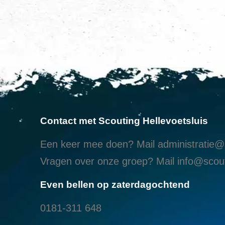
Contact met Scouting Hellevoetsluis
Een keer mee doen? Mail
administratie@s
Vragen over onze groep? Mail
info@scout
Even bellen op zaterdagochtend
0181-311 648