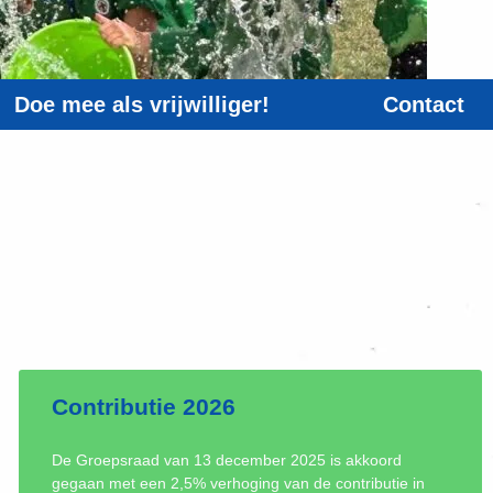
Doe mee als vrijwilliger!
Contact
Contributie 2026
De Groepsraad van 13 december 2025 is akkoord
gegaan met een 2,5% verhoging van de contributie in