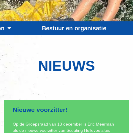
en
Bestuur en organisatie
NIEUWS
Nieuwe voorzitter!
Op de Groepsraad van 13 december is Eric Meerman
als de nieuwe voorzitter van Scouting Hellevoetsluis