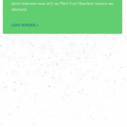
(echt iedereen was er!) op Plein Fort Haerlem namen we
afscheid
LEES VERDER »