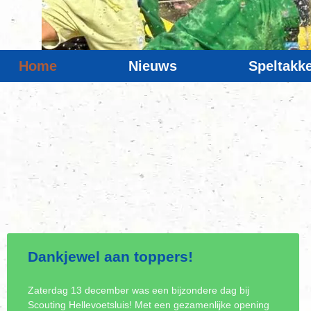
Home
Nieuws
Speltakk
Dankjewel aan toppers!
Zaterdag 13 december was een bijzondere dag bij
Scouting Hellevoetsluis! Met een gezamenlijke opening