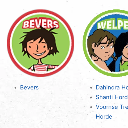
Bevers
Dahindra H
Shanti Hor
Voornse Tr
Horde