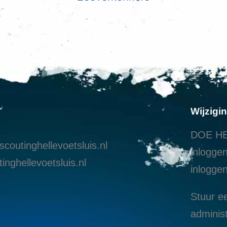
Wijzigi
DOE HE
coutinghellevoetsluis.nl
inloggen
inghellevoetsluis.nl
i
nloggen
Stuur ee
administ