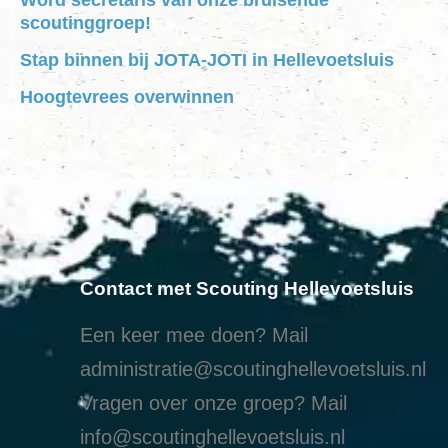
scoutinggroep!
Stap binnen bij JOTA-JOTI in Hellevoetsluis
Hoogtevrees overwinnen
Contact met Scouting Hellevoetsluis
Een keer mee doen? Mail
administratie@scoutinghellevoetsluis.nl
Vragen over onze groep? Mail
info@scoutinghellevoetsluis.nl