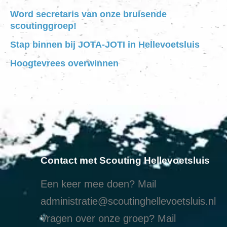
Word secretaris van onze bruisende
scoutinggroep!
Stap binnen bij JOTA-JOTI in Hellevoetsluis
Hoogtevrees overwinnen
Contact met Scouting Hellevoetsluis
Een keer mee doen? Mail
administratie@scoutinghellevoetsluis.nl
Vragen over onze groep? Mail