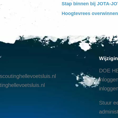
Stap binnen bij JOTA-JOT
Hoogtevrees overwinnen
Wijzigi
DOE HE
coutinghellevoetsluis.nl
inloggen
inghellevoetsluis.nl
i
nloggen
Stuur ee
administ