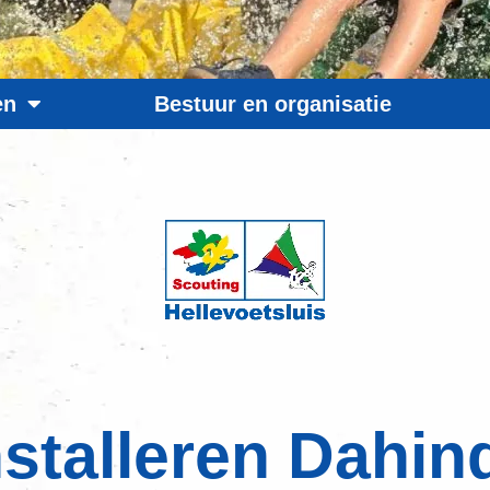
en
Bestuur en organisatie
nstalleren Dahin