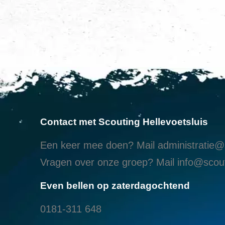
Contact met Scouting Hellevoetsluis
Een keer mee doen? Mail
administratie@s
Vragen over onze groep? Mail
info@scout
Even bellen op zaterdagochtend
0181-311 648