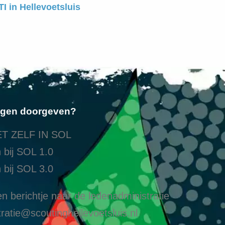
I in Hellevoetsluis
ngen doorgeven?
T ZELF IN SOL
 bij SOL 1.0
 bij SOL 3.0
n berichtje naar de ledenadministratie
ratie@scoutinghellevoetsluis.nl