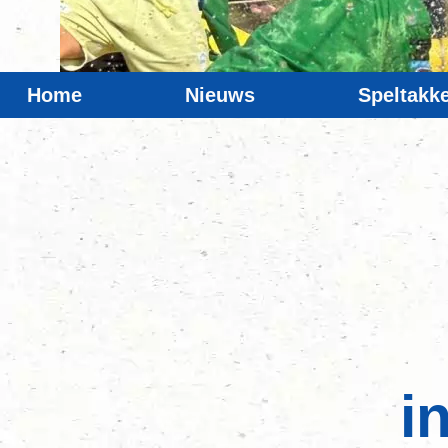
Home
Nieuws
Speltakk
i