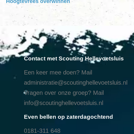
Hoogtevrees overwinnen
Contact met Scouting Hellevoetsluis
Een keer mee doen? Mail
administratie@scoutinghellevoetsluis.nl
Vragen over onze groep? Mail
info@scoutinghellevoetsluis.nl
Even bellen op zaterdagochtend
0181-311 648