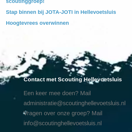
scoutinggroep!
Stap binnen bij JOTA-JOTI in Hellevoetsluis
Hoogtevrees overwinnen
Contact met Scouting Hellevoetsluis
Een keer mee doen? Mail
administratie@scoutinghellevoetsluis.nl
Vragen over onze groep? Mail
info@scoutinghellevoetsluis.nl