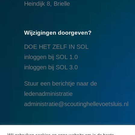
Heindijk 8, Brielle
Wijzigingen doorgeven?
DOE HET ZELF IN SOL
inloggen bij SOL 1.0
i
nloggen bij SOL 3.0
Stuur een berichtje naar de
ledenadministratie
administratie@scoutinghellevoetsluis.nl