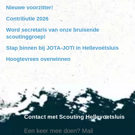
Nieuwe voorzitter!
Contributie 2026
Word secretaris van onze bruisende
scoutinggroep!
Stap binnen bij JOTA-JOTI in Hellevoetsluis
Hoogtevrees overwinnen
Contact met Scouting Hellevoetsluis
Een keer mee doen? Mail