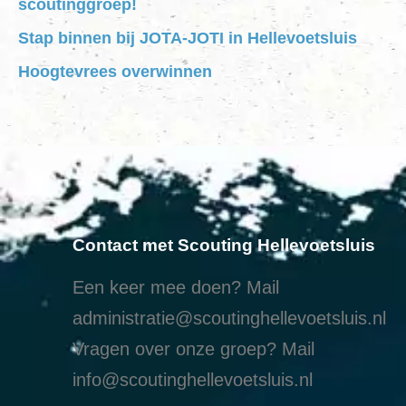
scoutinggroep!
Stap binnen bij JOTA-JOTI in Hellevoetsluis
Hoogtevrees overwinnen
Contact met Scouting Hellevoetsluis
Een keer mee doen? Mail
administratie@scoutinghellevoetsluis.nl
Vragen over onze groep? Mail
info@scoutinghellevoetsluis.nl