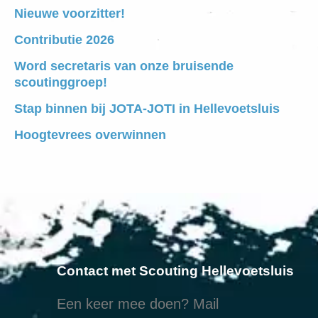
Nieuwe voorzitter!
Contributie 2026
Word secretaris van onze bruisende
scoutinggroep!
Stap binnen bij JOTA-JOTI in Hellevoetsluis
Hoogtevrees overwinnen
Contact met Scouting Hellevoetsluis
Een keer mee doen? Mail