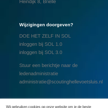
Heindijk 8, Brielle
Wijzigingen doorgeven?
DOE HET ZELF IN SOL
inloggen bij SOL 1.0
i
nloggen bij SOL 3.0
Stuur een berichtje naar de
ledenadministratie
administratie@scoutinghellevoetsluis.nl
Wij gebruiken cookies op onze website om je de beste