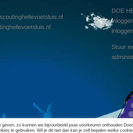
DOE HE
coutinghellevoetsluis.nl
inloggen
inghellevoetsluis.nl
i
nloggen
Stuur ee
administ
te geven, zo kunnen we bijvoorbeeld jouw voorkeuren onthouden Door
ies te gebruiken. Wil je dit niet dan kan je zelf bepalen welke cookie