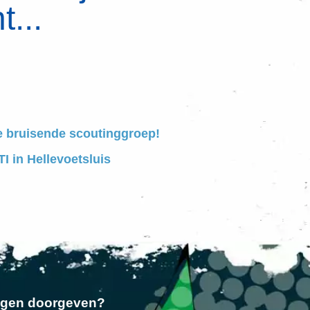
t...
e bruisende scoutinggroep!
I in Hellevoetsluis
ngen doorgeven?