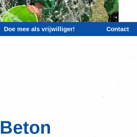
Doe mee als vrijwilliger!
Contact
 Beton