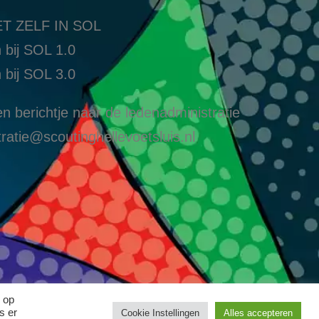
T ZELF IN SOL
 bij SOL 1.0
 bij SOL 3.0
n berichtje naar de ledenadministratie
ratie@scoutinghellevoetsluis.nl
 op
s er
Cookie Instellingen
Alles accepteren