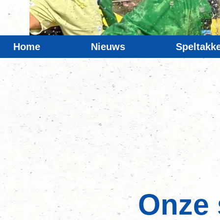
Home
Nieuws
Speltakk
Onze 