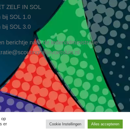
T ZELF IN SOL
 bij SOL 1.0
 bij SOL 3.0
n berichtje naar de ledenadministratie
ratie@scoutinghellevoetsluis.nl
 op
s er
Cookie Instellingen
Alles accepteren