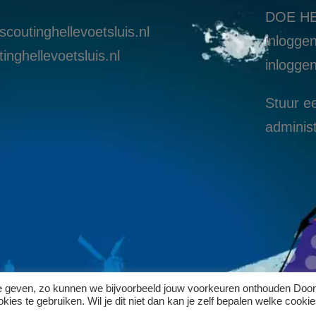
DOE HE
coutinghellevoetsluis.nl
inloggen
inghellevoetsluis.nl
i
nloggen
Stuur ee
administ
te geven, zo kunnen we bijvoorbeeld jouw voorkeuren onthouden Door
ies te gebruiken. Wil je dit niet dan kan je zelf bepalen welke cookie