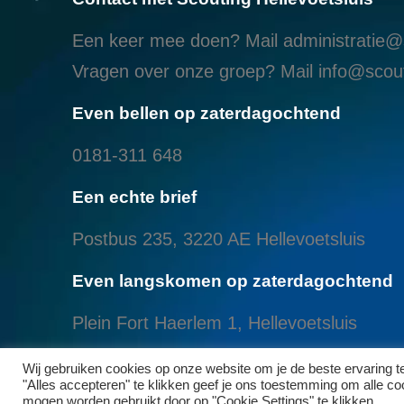
Een keer mee doen? Mail
administratie@s
Vragen over onze groep? Mail
info@scout
Even bellen op zaterdagochtend
0181-311 648
Een echte brief
Postbus 235, 3220 AE Hellevoetsluis
Even langskomen op zaterdagochtend
Plein Fort Haerlem 1, Hellevoetsluis
Even langskomen aan het Brielse meer
Wij gebruiken cookies op onze website om je de beste ervaring 
"Alles accepteren" te klikken geef je ons toestemming om alle cook
mogen worden gebruikt door op "Cookie Settings" te klikken.