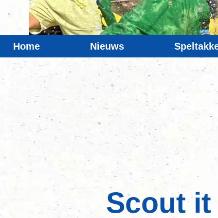
Home
Nieuws
Speltakk
Scout it