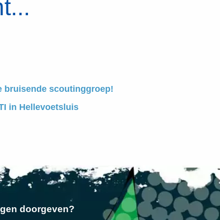
t...
e bruisende scoutinggroep!
I in Hellevoetsluis
ngen doorgeven?