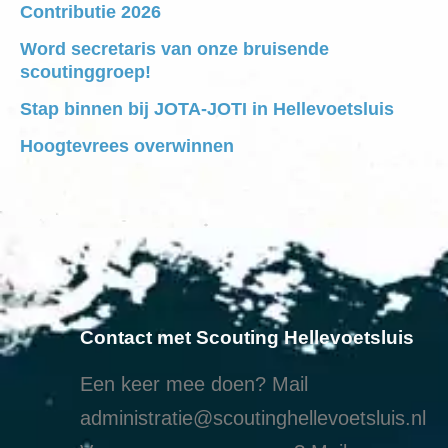
Contributie 2026
Word secretaris van onze bruisende
scoutinggroep!
Stap binnen bij JOTA-JOTI in Hellevoetsluis
Hoogtevrees overwinnen
Contact met Scouting Hellevoetsluis
Een keer mee doen? Mail
administratie@scoutinghellevoetsluis.nl