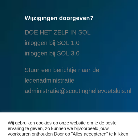
Wijzigingen doorgeven?
DOE HET ZELF IN SOL
inloggen bij SOL 1.0
i
nloggen bij SOL 3.0
Stuur een berichtje naar de
ledenadministratie
administratie@scoutinghellevoetsluis.nl
Wij gebruiken cookies op onze website om je de beste
ervaring te geven, zo kunnen we bijvoorbeeld jouw
voorkeuren onthouden Door op "Alles accepteren" te klikken