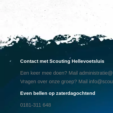
Contact met Scouting Hellevoetsluis
Een keer mee doen? Mail
administratie@s
Vragen over onze groep? Mail
info@scout
Even bellen op zaterdagochtend
0181-311 648