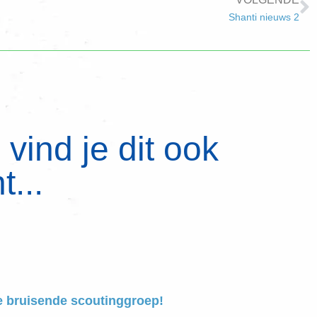
Shanti nieuws 2
vind je dit ook
t...
e bruisende scoutinggroep!