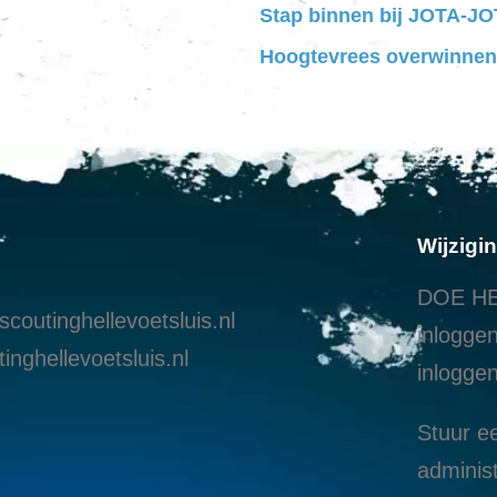
Stap binnen bij JOTA-JOT
Hoogtevrees overwinnen
Wijzigi
DOE HE
coutinghellevoetsluis.nl
inloggen
inghellevoetsluis.nl
i
nloggen
Stuur ee
administ