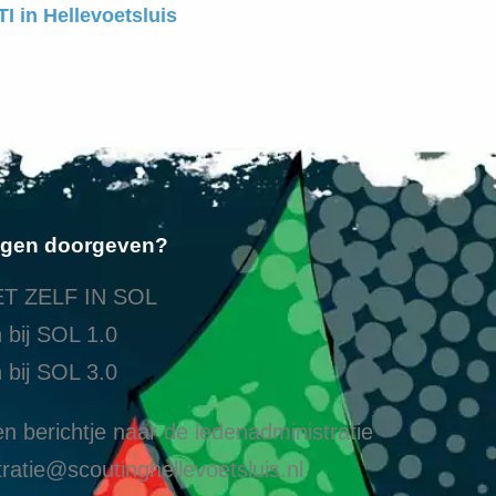
I in Hellevoetsluis
ngen doorgeven?
T ZELF IN SOL
 bij SOL 1.0
 bij SOL 3.0
n berichtje naar de ledenadministratie
ratie@scoutinghellevoetsluis.nl