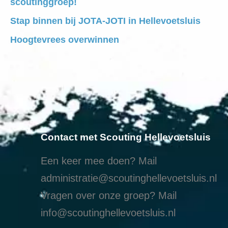
scoutinggroep!
Stap binnen bij JOTA-JOTI in Hellevoetsluis
Hoogtevrees overwinnen
Contact met Scouting Hellevoetsluis
Een keer mee doen? Mail
administratie@scoutinghellevoetsluis.nl
Vragen over onze groep? Mail
info@scoutinghellevoetsluis.nl