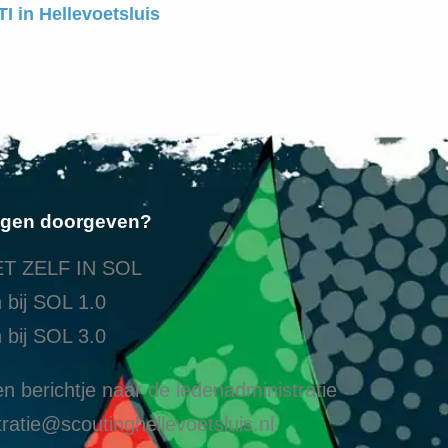
I in Hellevoetsluis
ngen doorgeven?
T ZELF IN SOL
 bij SOL 1.0
 bij SOL 3.0
n berichtje naar de ledenadministratie
ratie@scoutinghellevoetsluis.nl