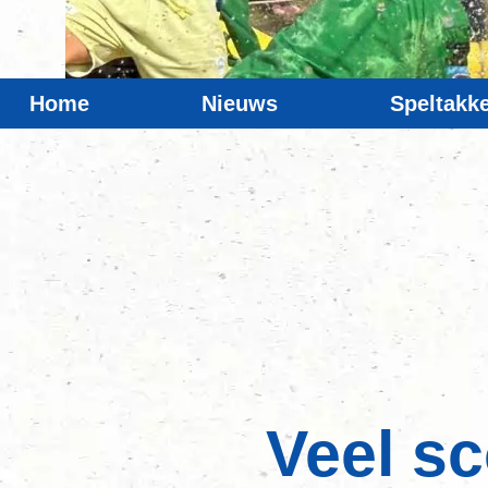
Home
Nieuws
Speltakk
Veel s