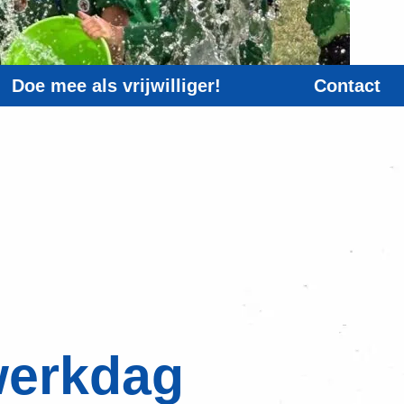
Doe mee als vrijwilliger!
Contact
werkdag