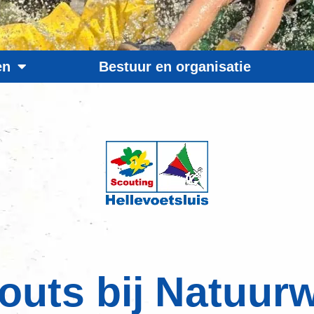
en
Bestuur en organisatie
couts bij Natuur