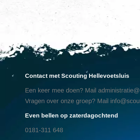
Contact met Scouting Hellevoetsluis
Een keer mee doen? Mail
administratie@s
Vragen over onze groep? Mail
info@scout
Even bellen op zaterdagochtend
0181-311 648