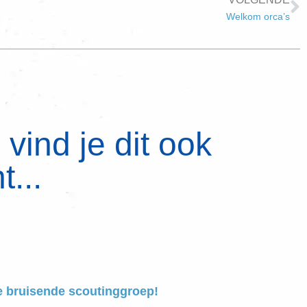
Welkom orca’s
vind je dit ook
t...
e bruisende scoutinggroep!