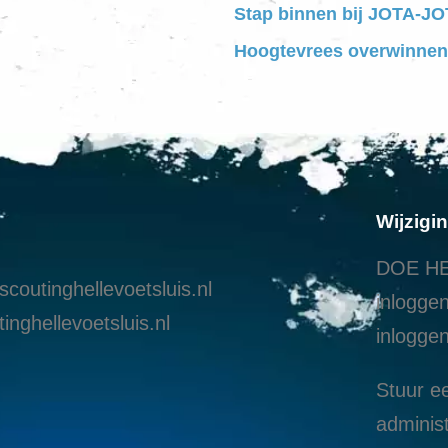
Stap binnen bij JOTA-JOT
Hoogtevrees overwinnen
Wijzigi
DOE HE
coutinghellevoetsluis.nl
inloggen
inghellevoetsluis.nl
i
nloggen
Stuur ee
administ