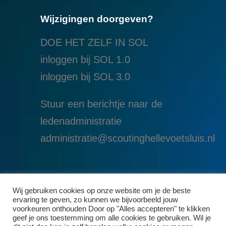
Wijzigingen doorgeven?
DOE HET ZELF IN SOL
inloggen bij SOL 1.0
i
nloggen bij SOL 3.0
Stuur een berichtje naar de
ledenadministratie
administratie@scoutinghellevoetsluis.nl
Wij gebruiken cookies op onze website om je de beste
ervaring te geven, zo kunnen we bijvoorbeeld jouw
voorkeuren onthouden Door op "Alles accepteren" te klikken
geef je ons toestemming om alle cookies te gebruiken. Wil je