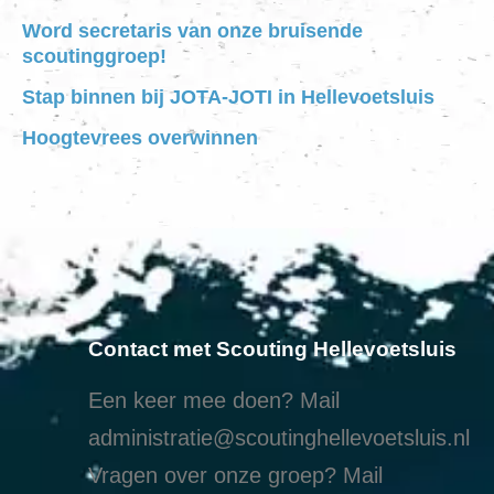
Word secretaris van onze bruisende
scoutinggroep!
Stap binnen bij JOTA-JOTI in Hellevoetsluis
Hoogtevrees overwinnen
Contact met Scouting Hellevoetsluis
Een keer mee doen? Mail
administratie@scoutinghellevoetsluis.nl
Vragen over onze groep? Mail