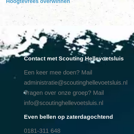
Hoogtevrees overwinnen
Contact met Scouting Hellevoetsluis
Een keer mee doen? Mail
administratie@scoutinghellevoetsluis.nl
Vragen over onze groep? Mail
info@scoutinghellevoetsluis.nl
Even bellen op zaterdagochtend
0181-311 648