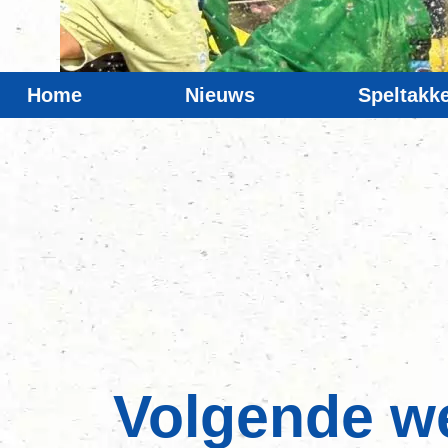
Home
Nieuws
Speltakk
Volgende we