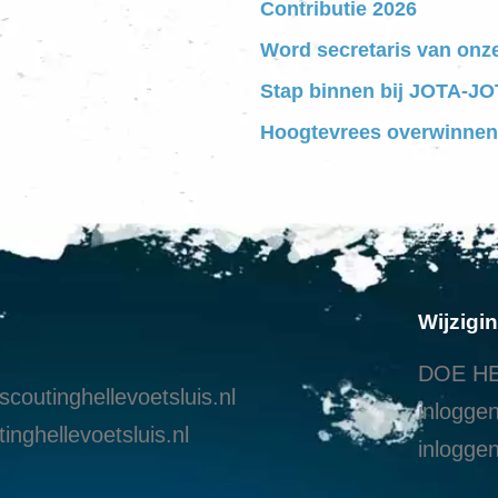
Contributie 2026
Word secretaris van onz
Stap binnen bij JOTA-JOT
Hoogtevrees overwinnen
Wijzigi
DOE HE
coutinghellevoetsluis.nl
inloggen
inghellevoetsluis.nl
i
nloggen