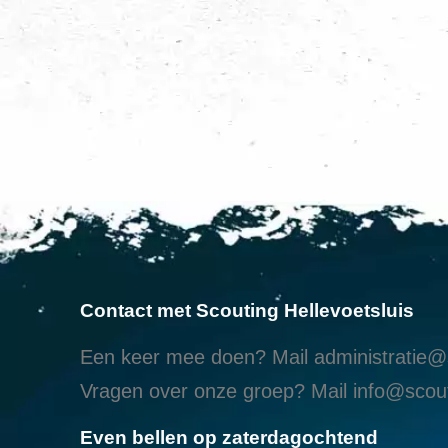
Contact met Scouting Hellevoetsluis
Een keer mee doen? Mail
administratie@s
Vragen over onze groep? Mail
info@scout
Even bellen op zaterdagochtend