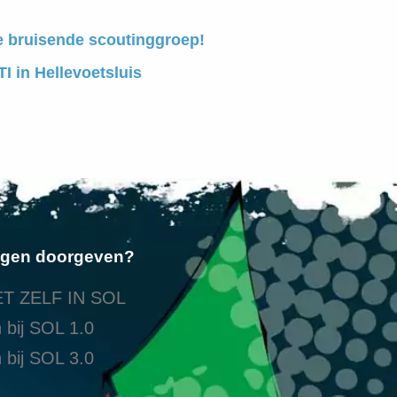
e bruisende scoutinggroep!
I in Hellevoetsluis
ngen doorgeven?
T ZELF IN SOL
 bij SOL 1.0
 bij SOL 3.0