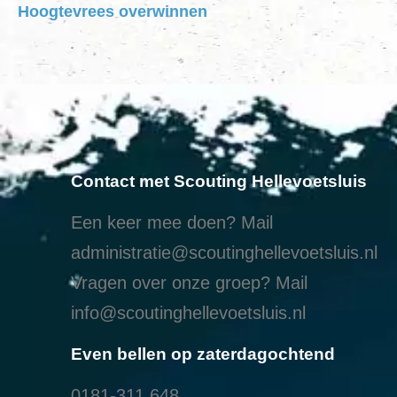
Hoogtevrees overwinnen
Contact met Scouting Hellevoetsluis
Een keer mee doen? Mail
administratie@scoutinghellevoetsluis.nl
Vragen over onze groep? Mail
info@scoutinghellevoetsluis.nl
Even bellen op zaterdagochtend
0181-311 648