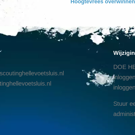
Hoogtevrees overwinnen
Wijzigi
DOE HE
coutinghellevoetsluis.nl
inloggen
inghellevoetsluis.nl
i
nloggen
Stuur ee
administ