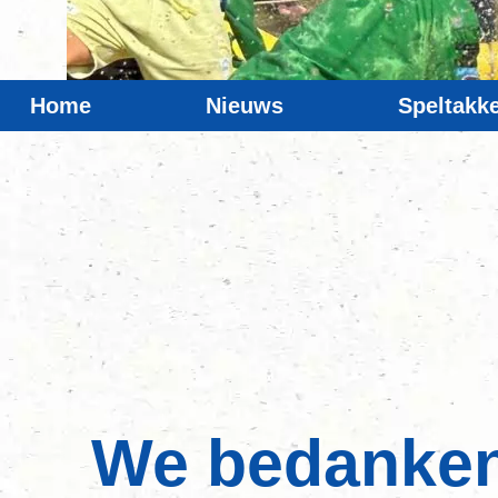
Home
Nieuws
Speltakk
We bedanken a