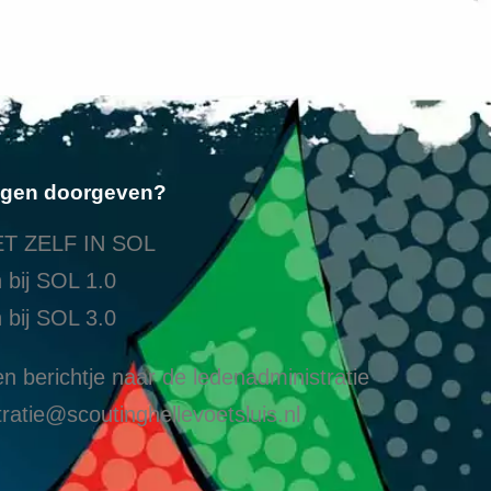
ngen doorgeven?
T ZELF IN SOL
 bij SOL 1.0
 bij SOL 3.0
n berichtje naar de ledenadministratie
ratie@scoutinghellevoetsluis.nl