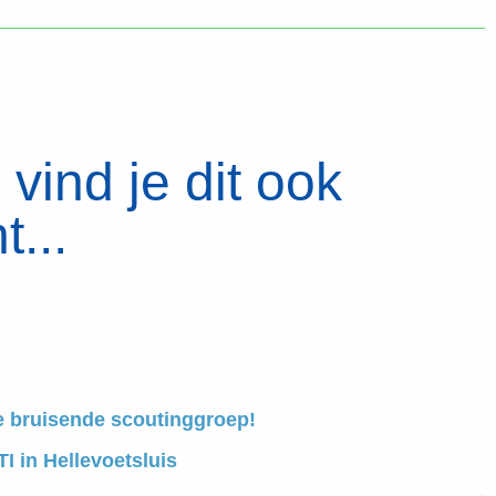
vind je dit ook
t...
e bruisende scoutinggroep!
I in Hellevoetsluis