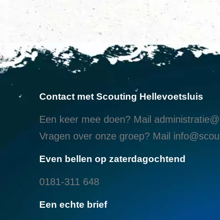
Contact met Scouting Hellevoetsluis
Een keer mee doen? Mail
administratie@s
Vragen over onze groep? Mail
info@scout
Even bellen op zaterdagochtend
0181-311 648
Een echte brief