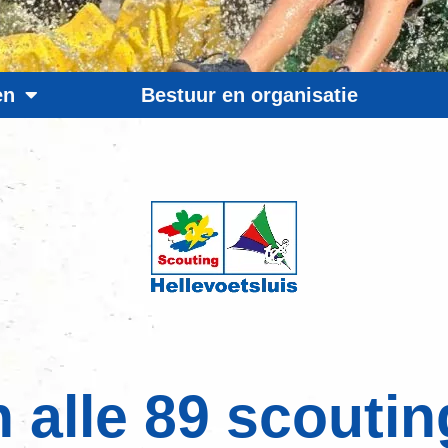
en
Bestuur en organisatie
lle 89 scouting