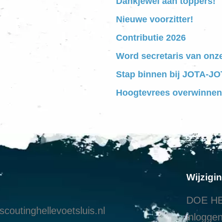
Dankjewel aan toppers!
Nieuwe voorzitter!
Contributie 2026
Word secretaris van onz
Stap binnen bij JOTA-JOT
Hoogtevrees overwinnen
Wijzigi
DOE HE
coutinghellevoetsluis.nl
inloggen