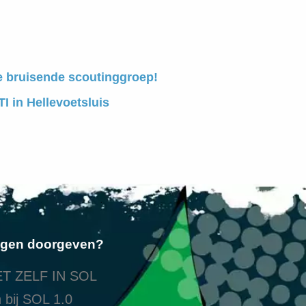
e bruisende scoutinggroep!
I in Hellevoetsluis
ngen doorgeven?
T ZELF IN SOL
 bij SOL 1.0