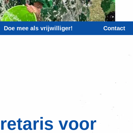
Doe mee als vrijwilliger!
Contact
retaris voor