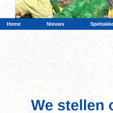
Home
Nieuws
Speltakk
We stellen 