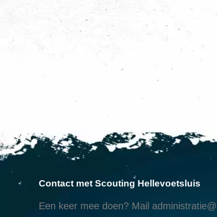
Contact met Scouting Hellevoetsluis
Een keer mee doen? Mail
administratie@s