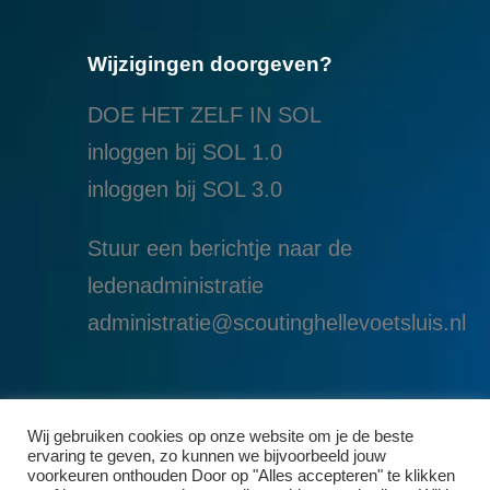
Wijzigingen doorgeven?
DOE HET ZELF IN SOL
inloggen bij SOL 1.0
i
nloggen bij SOL 3.0
Stuur een berichtje naar de
ledenadministratie
administratie@scoutinghellevoetsluis.nl
Wij gebruiken cookies op onze website om je de beste
ervaring te geven, zo kunnen we bijvoorbeeld jouw
voorkeuren onthouden Door op "Alles accepteren" te klikken