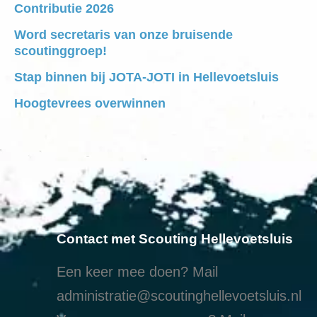
Contributie 2026
Word secretaris van onze bruisende
scoutinggroep!
Stap binnen bij JOTA-JOTI in Hellevoetsluis
Hoogtevrees overwinnen
Contact met Scouting Hellevoetsluis
Een keer mee doen? Mail
administratie@scoutinghellevoetsluis.nl