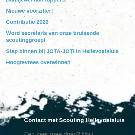
Nieuwe voorzitter!
Contributie 2026
Word secretaris van onze bruisende
scoutinggroep!
Stap binnen bij JOTA-JOTI in Hellevoetsluis
Hoogtevrees overwinnen
Contact met Scouting Hellevoetsluis
Een keer mee doen? Mail