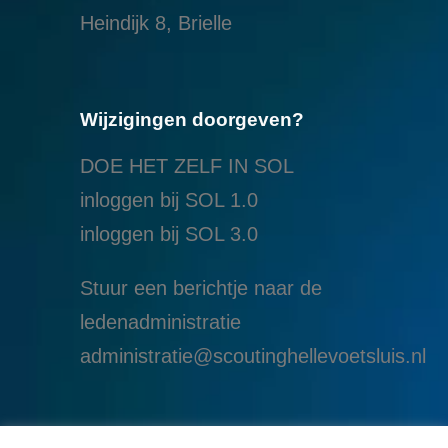
Heindijk 8, Brielle
Wijzigingen doorgeven?
DOE HET ZELF IN SOL
inloggen bij SOL 1.0
i
nloggen bij SOL 3.0
Stuur een berichtje naar de
ledenadministratie
administratie@scoutinghellevoetsluis.nl