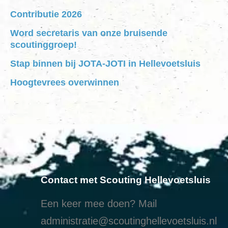
Contributie 2026
Word secretaris van onze bruisende
scoutinggroep!
Stap binnen bij JOTA-JOTI in Hellevoetsluis
Hoogtevrees overwinnen
Contact met Scouting Hellevoetsluis
Een keer mee doen? Mail
administratie@scoutinghellevoetsluis.nl