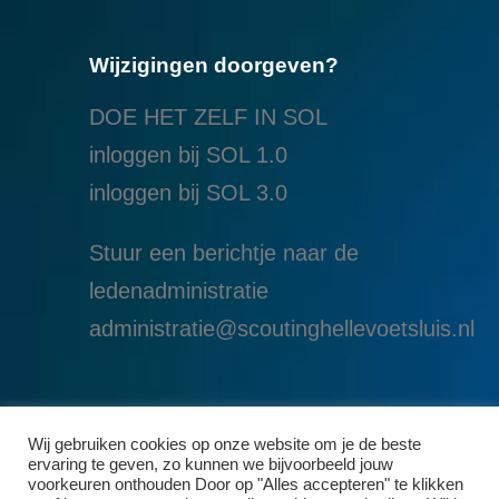
Wijzigingen doorgeven?
DOE HET ZELF IN SOL
inloggen bij SOL 1.0
i
nloggen bij SOL 3.0
Stuur een berichtje naar de
ledenadministratie
administratie@scoutinghellevoetsluis.nl
Wij gebruiken cookies op onze website om je de beste
ervaring te geven, zo kunnen we bijvoorbeeld jouw
voorkeuren onthouden Door op "Alles accepteren" te klikken