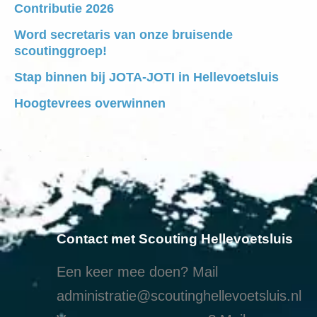
Contributie 2026
Word secretaris van onze bruisende
scoutinggroep!
Stap binnen bij JOTA-JOTI in Hellevoetsluis
Hoogtevrees overwinnen
Contact met Scouting Hellevoetsluis
Een keer mee doen? Mail
administratie@scoutinghellevoetsluis.nl