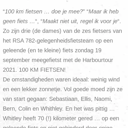
“
100 km fietsen … doe je mee?
” “
Maar ik heb
geen fiets …
“, “
Maakt niet uit, regel ik voor je
“.
Zo zijn drie (de dames) van de zes fietsers van
het RSA 782-gelegenheidsfietsteam op een
geleende (en te kleine) fiets zondag 19
september meegefietst met de Harbourtour
2021. 100 KM FIETSEN!
De omstandigheden waren ideaal: weinig wind
en een lekker zonnetje. Vol goede moed zijn ze
van start gegaan: Sebastiaan, Ellis, Naomi,
Bern, Colin en Whithley. En het was pittig …
Whitley heeft 70 (!) kilometer gered … op een
geleende fiets en niet gehinderd door enige