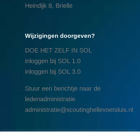
Heindijk 8, Brielle
Wijzigingen doorgeven?
DOE HET ZELF IN SOL
inloggen bij SOL 1.0
i
nloggen bij SOL 3.0
Stuur een berichtje naar de
ledenadministratie
administratie@scoutinghellevoetsluis.nl