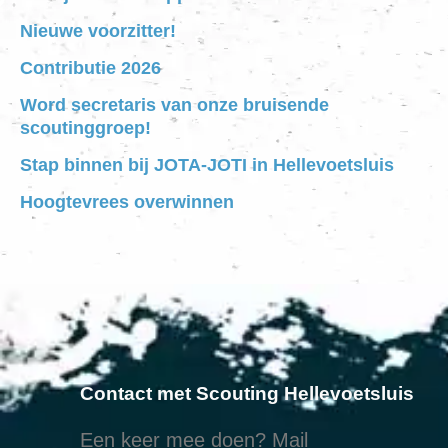
Nieuwe voorzitter!
Contributie 2026
Word secretaris van onze bruisende
scoutinggroep!
Stap binnen bij JOTA-JOTI in Hellevoetsluis
Hoogtevrees overwinnen
Contact met Scouting Hellevoetsluis
Een keer mee doen? Mail