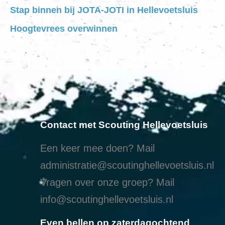
Stap binnen bij JOTA-JOTI in Hellevoetsluis
Hoogtevrees overwinnen
Contact met Scouting Hellevoetsluis
Een keer mee doen? Mail
administratie@scoutinghellevoetsluis.nl
Vragen over onze groep? Mail
info@scoutinghellevoetsluis.nl
Even bellen op zaterdagochtend