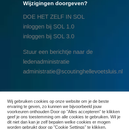
Wijzigingen doorgeven?
DOE HET ZELF IN SOL
inloggen bij SOL 1.0
i
nloggen bij SOL 3.0
Stuur een berichtje naar de
ledenadministratie
administratie@scoutinghellevoetsluis.nl
Wij gebruiken cookies op onze website om je de beste
ervaring te geven, zo kunnen we bijvoorbeeld jouw
voorkeuren onthouden Door op "Alles accepteren" te klikken
geef je ons toestemming om alle cookies te gebruiken. Wil je
dit niet dan kan je zelf bepalen welke cookies er mogen
worden gebruikt door op "Cookie Settings" te klikken.