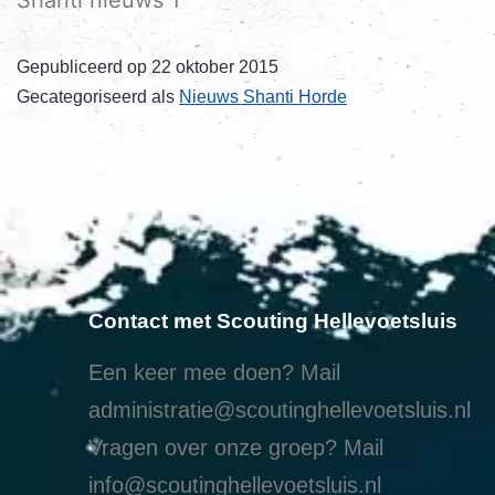
Gepubliceerd op
22 oktober 2015
Gecategoriseerd als
Nieuws Shanti Horde
Contact met Scouting Hellevoetsluis
Een keer mee doen? Mail
administratie@scoutinghellevoetsluis.nl
Vragen over onze groep? Mail
info@scoutinghellevoetsluis.nl