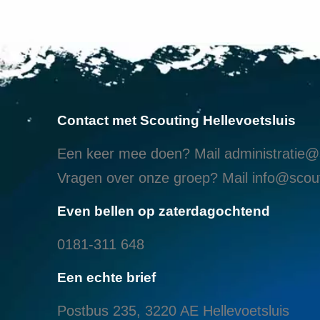
Contact met Scouting Hellevoetsluis
Een keer mee doen? Mail
administratie@s
Vragen over onze groep? Mail
info@scout
Even bellen op zaterdagochtend
0181-311 648
Een echte brief
Postbus 235, 3220 AE Hellevoetsluis