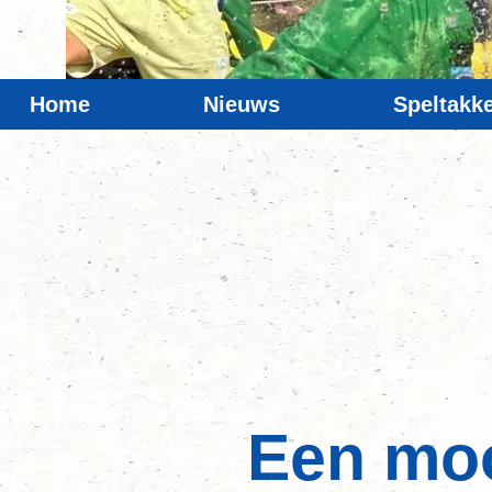
Home
Nieuws
Speltakk
Een moo