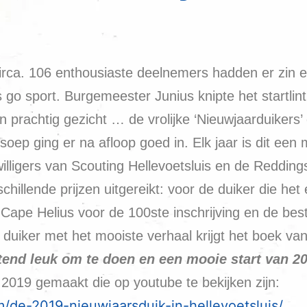
irca. 106 enthousiaste deelnemers hadden er zin 
go sport. Burgemeester Junius knipte het startli
 prachtig gezicht … de vrolijke ‘Nieuwjaarduikers’ 
ep ging er na afloop goed in. Elk jaar is dit een 
illigers van Scouting Hellevoetsluis en de Reddin
illende prijzen uitgereikt: voor de duiker die het
bij Cape Helius voor de 100ste inschrijving en de b
e duiker met het mooiste verhaal krijgt het boek va
tend leuk om te doen en een mooie start van 2
 2019 gemaakt die op youtube te bekijken zijn:
/de-2019-nieuwjaarsduik-in-hellevoetsluis/