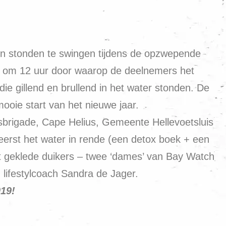
en stonden te swingen tijdens de opzwepende
nt om 12 uur door waarop de deelnemers het
die gillend en brullend in het water stonden. De
mooie start van het nieuwe jaar.
gsbrigade, Cape Helius, Gemeente Hellevoetsluis
 eerst het water in rende (een detox boek + een
est geklede duikers – twee ‘dames’ van Bay Watch
n lifestylcoach Sandra de Jager.
019!