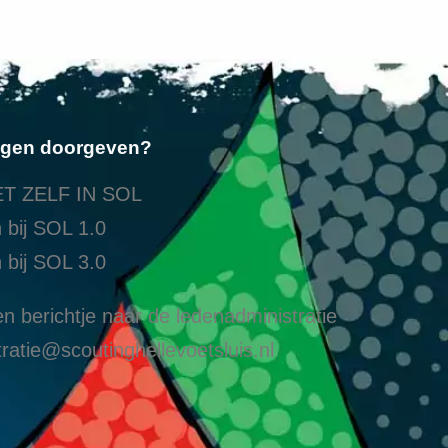
ngen doorgeven?
T ZELF IN SOL
 bij SOL 1.0
 bij SOL 3.0
n berichtje naar de ledenadministratie
ratie@scoutinghellevoetsluis.nl