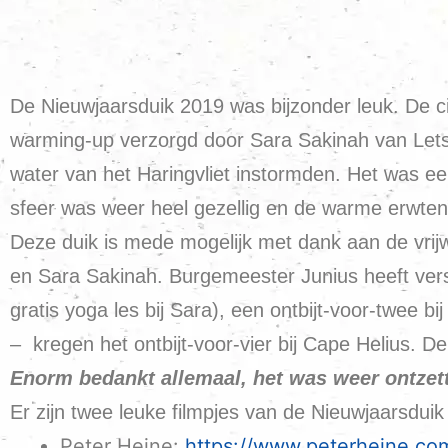
De Nieuwjaarsduik 2019 was bijzonder leuk. De c
warming-up verzorgd door Sara Sakinah van Lets 
water van het Haringvliet instormden. Het was een
sfeer was weer heel gezellig en de warme erwtenso
Deze duik is mede mogelijk met dank aan de vrijw
en Sara Sakinah. Burgemeester Junius heeft versch
gratis yoga les bij Sara), een ontbijt-voor-twee 
– kregen het ontbijt-voor-vier bij Cape Helius. D
Enorm bedankt allemaal, het was weer ontzet
Er zijn twee leuke filmpjes van de Nieuwjaarsduik
Peter Heine:
https://www.peterheine.com