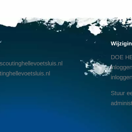
Wijzigi
DOE HE
coutinghellevoetsluis.nl
inloggen
inghellevoetsluis.nl
i
nloggen
Stuur ee
administ