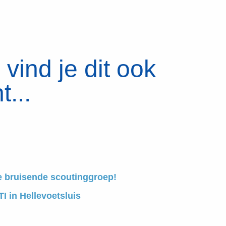
vind je dit ook
t...
e bruisende scoutinggroep!
I in Hellevoetsluis