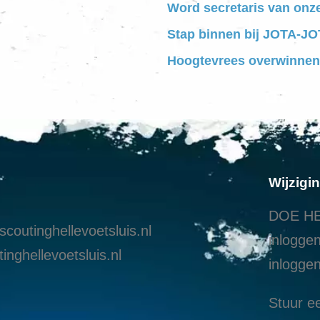
Word secretaris van onz
Stap binnen bij JOTA-JOT
Hoogtevrees overwinnen
Wijzigi
DOE HE
coutinghellevoetsluis.nl
inloggen
inghellevoetsluis.nl
i
nloggen
Stuur ee