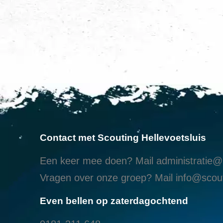
Contact met Scouting Hellevoetsluis
Een keer mee doen? Mail
administratie@s
Vragen over onze groep? Mail
info@scout
Even bellen op zaterdagochtend