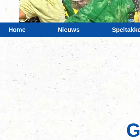
Home
Nieuws
Speltakk
G