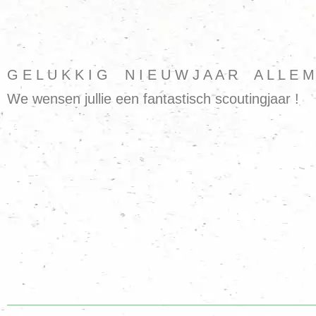
G E L U K K I G N I E U W J A A R A L L E M 
We wensen jullie een fantastisch scoutingjaar !