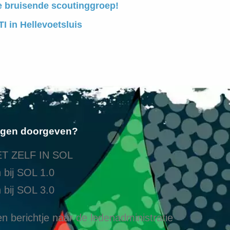
e bruisende scoutinggroep!
I in Hellevoetsluis
ngen doorgeven?
T ZELF IN SOL
 bij SOL 1.0
 bij SOL 3.0
n berichtje naar de ledenadministratie