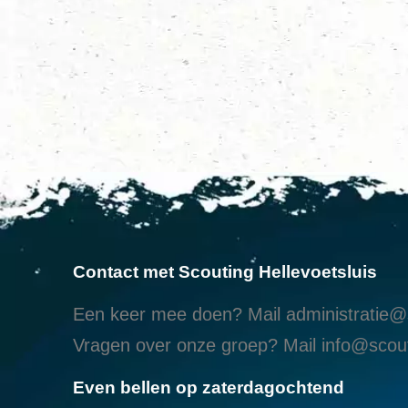
Contact met Scouting Hellevoetsluis
Een keer mee doen? Mail
administratie@s
Vragen over onze groep? Mail
info@scout
Even bellen op zaterdagochtend