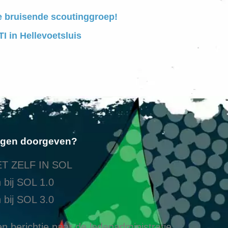
e bruisende scoutinggroep!
I in Hellevoetsluis
ngen doorgeven?
T ZELF IN SOL
 bij SOL 1.0
 bij SOL 3.0
n berichtje naar de ledenadministratie