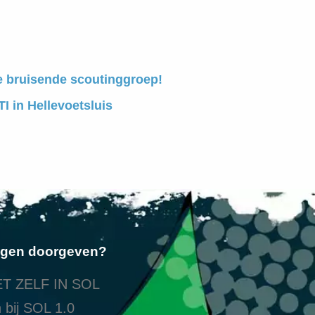
e bruisende scoutinggroep!
I in Hellevoetsluis
ngen doorgeven?
T ZELF IN SOL
 bij SOL 1.0