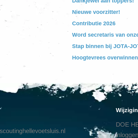
Dankjewel aan toppers!
Nieuwe voorzitter!
Contributie 2026
Word secretaris van onz
Stap binnen bij JOTA-JOT
Hoogtevrees overwinnen
Wijzigi
DOE HE
coutinghellevoetsluis.nl
inloggen