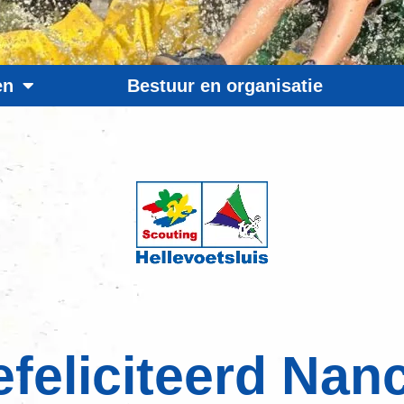
en
Bestuur en organisatie
feliciteerd Nan