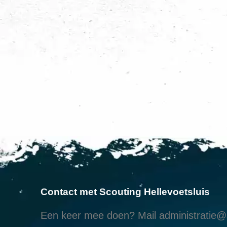
Contact met Scouting Hellevoetsluis
Een keer mee doen? Mail
administratie@s