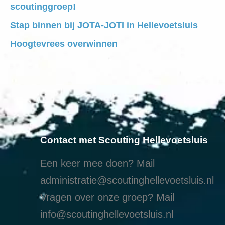
scoutinggroep!
Stap binnen bij JOTA-JOTI in Hellevoetsluis
Hoogtevrees overwinnen
Contact met Scouting Hellevoetsluis
Een keer mee doen? Mail
administratie@scoutinghellevoetsluis.nl
Vragen over onze groep? Mail
info@scoutinghellevoetsluis.nl