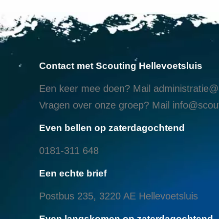
Contact met Scouting Hellevoetsluis
Een keer mee doen? Mail
administratie@s
Vragen over onze groep? Mail
info@scout
Even bellen op zaterdagochtend
0181-311 648
Een echte brief
Postbus 235, 3220 AE Hellevoetsluis
Even langskomen op zaterdagochtend