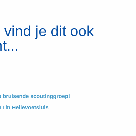
vind je dit ook
t...
e bruisende scoutinggroep!
I in Hellevoetsluis