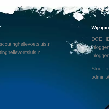
Wijzigi
DOE HE
coutinghellevoetsluis.nl
inloggen
inghellevoetsluis.nl
i
nloggen
Stuur ee
administ