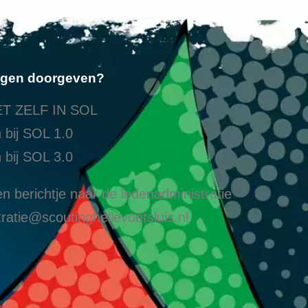
ngen doorgeven?
T ZELF IN SOL
 bij SOL 1.0
 bij SOL 3.0
n berichtje naar de ledenadministratie
ratie@scoutinghellevoetsluis.nl