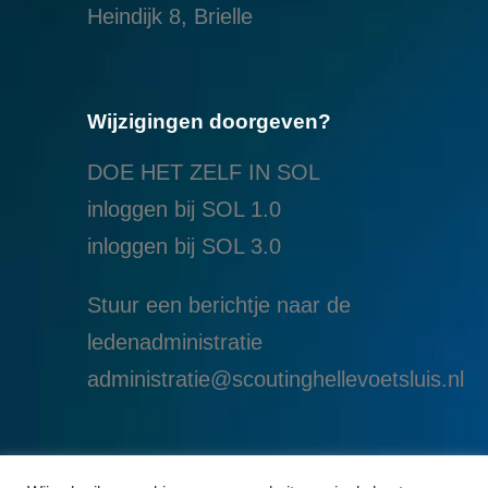
Heindijk 8, Brielle
Wijzigingen doorgeven?
DOE HET ZELF IN SOL
inloggen bij SOL 1.0
i
nloggen bij SOL 3.0
Stuur een berichtje naar de
ledenadministratie
administratie@scoutinghellevoetsluis.nl