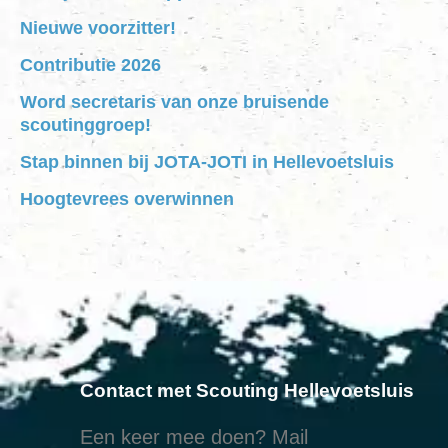
Nieuwe voorzitter!
Contributie 2026
Word secretaris van onze bruisende
scoutinggroep!
Stap binnen bij JOTA-JOTI in Hellevoetsluis
Hoogtevrees overwinnen
Contact met Scouting Hellevoetsluis
Een keer mee doen? Mail