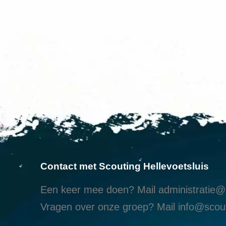
Contact met Scouting Hellevoetsluis
Een keer mee doen? Mail
administratie@s
Vragen over onze groep? Mail
info@scout