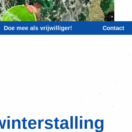
Doe mee als vrijwilliger!
Contact
interstalling