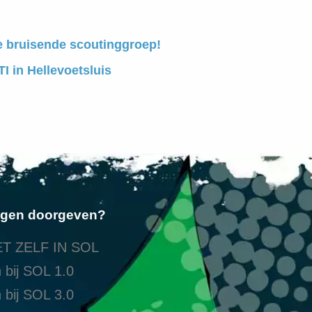
e bruisende scoutinggroep!
I in Hellevoetsluis
ngen doorgeven?
T ZELF IN SOL
 bij SOL 1.0
 bij SOL 3.0