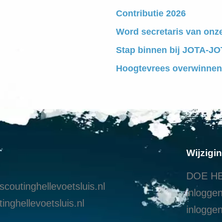
Contributie 2026
Word secretaris van onz
Stap binnen bij JOTA-JOT
Hoogtevrees overwinnen
Wijzigi
DOE HE
coutinghellevoetsluis.nl
inloggen
inghellevoetsluis.nl
i
nloggen