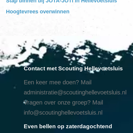
Stap binnen bij JOTA-JOTI in Hellevoetsluis
Hoogtevrees overwinnen
Contact met Scouting Hellevoetsluis
Een keer mee doen? Mail
administratie@scoutinghellevoetsluis.nl
Vragen over onze groep? Mail
info@scoutinghellevoetsluis.nl
Even bellen op zaterdagochtend