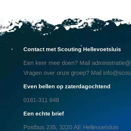
Contact met Scouting Hellevoetsluis
Een keer mee doen? Mail
administratie@s
Vragen over onze groep? Mail
info@scout
Even bellen op zaterdagochtend
0181-311 648
Een echte brief
Postbus 235, 3220 AE Hellevoetsluis