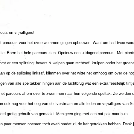
ts en vrijwilligers!
ie het parcours voor het overzwemmen gingen opbouwen. Want om half twee wer
iet Borre het hele parcours zien. Opnieuw een uitdagend parcours. Met pion
omt er een splitsing: bevers & welpen gaan rechtsaf, kruipen onder het groe
n op de splitsing linksaf, klimmen over het witte net omhoog om over de hog
gen van alle speltakken hingen aan de luchtbrug wat een extra feestelijk tint
g het parcours af om over te zwemmen naar hun volgende speltak. Ze werden
 ook nog voor het oog van de livestream en alle leden en vrijwilligers van Sc
rd gretig gebruik van gemaakt. Menigeen ging met een nat pak naar huis.
en paar mensen noemen toch even omdat zij de kar getrokken hebben. Dank j