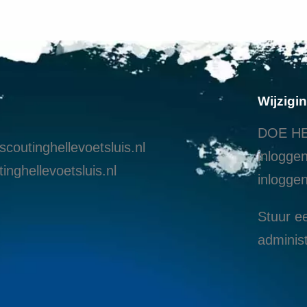
Wijzigi
DOE HE
coutinghellevoetsluis.nl
inloggen
inghellevoetsluis.nl
i
nloggen
Stuur ee
administ