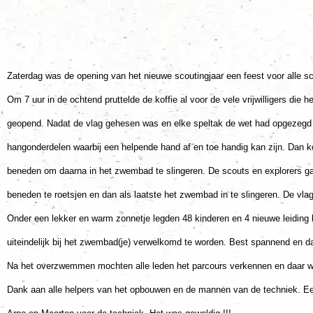
Zaterdag was de opening van het nieuwe scoutingjaar een feest voor alle scou
Om 7 uur in de ochtend pruttelde de koffie al voor de vele vrijwilligers d
geopend. Nadat de vlag gehesen was en elke speltak de wet had opgezegd l
hangonderdelen waarbij een helpende hand af en toe handig kan zijn. Dan k
beneden om daarna in het zwembad te slingeren. De scouts en explorers gaa
beneden te roetsjen en dan als laatste het zwembad in te slingeren. De vlag
Onder een lekker en warm zonnetje legden 48 kinderen en 4 nieuwe leidin
uiteindelijk bij het zwembad(je) verwelkomd te worden. Best spannend en dan
Na het overzwemmen mochten alle leden het parcours verkennen en daar we
D
ank aan alle helpers van het opbouwen en de mannen van de techniek. E