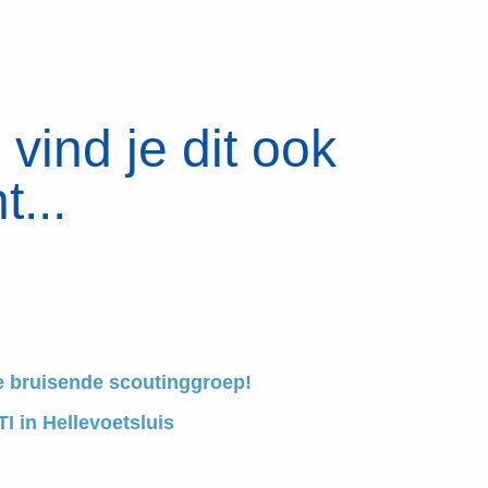
vind je dit ook
t...
e bruisende scoutinggroep!
I in Hellevoetsluis