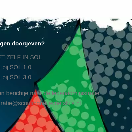
ngen doorgeven?
T ZELF IN SOL
 bij SOL 1.0
 bij SOL 3.0
n berichtje naar de ledenadministratie
ratie@scoutinghellevoetsluis.nl