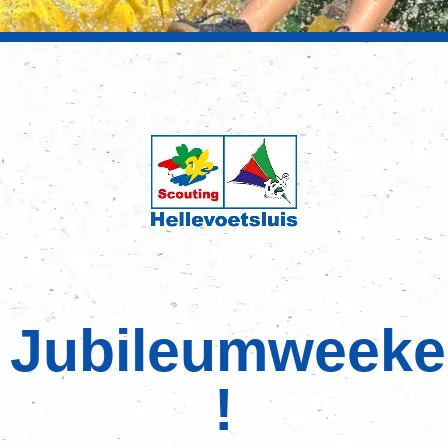
Jubileumweek
!