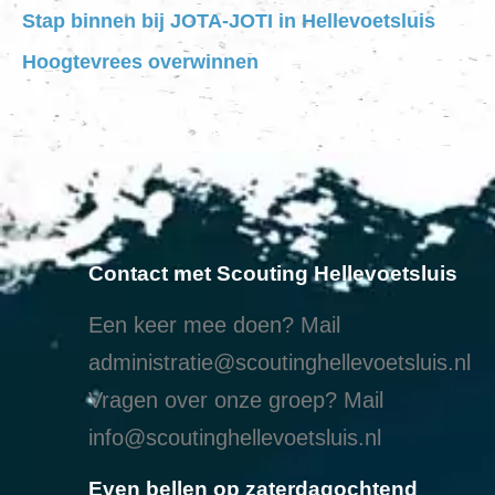
Stap binnen bij JOTA-JOTI in Hellevoetsluis
Hoogtevrees overwinnen
Contact met Scouting Hellevoetsluis
Een keer mee doen? Mail
administratie@scoutinghellevoetsluis.nl
Vragen over onze groep? Mail
info@scoutinghellevoetsluis.nl
Even bellen op zaterdagochtend