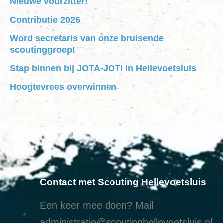
Nieuwe voorzitter!
Contributie 2026
Word secretaris van onze bruisende
scoutinggroep!
Stap binnen bij JOTA-JOTI in Hellevoetsluis
Hoogtevrees overwinnen
Contact met Scouting Hellevoetsluis
Een keer mee doen? Mail
administratie@scoutinghellevoetsluis.nl