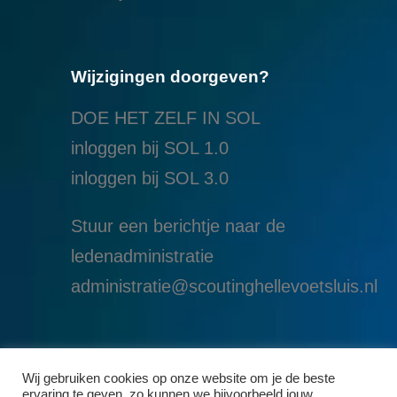
Wijzigingen doorgeven?
DOE HET ZELF IN SOL
inloggen bij SOL 1.0
i
nloggen bij SOL 3.0
Stuur een berichtje naar de
ledenadministratie
administratie@scoutinghellevoetsluis.nl
Wij gebruiken cookies op onze website om je de beste
ervaring te geven, zo kunnen we bijvoorbeeld jouw