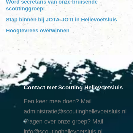
Word secretaris van onze bruisende
scoutinggroep!
Stap binnen bij JOTA-JOTI in Hellevoetsluis
Hoogtevrees overwinnen
Contact met Scouting Hellevoetsluis
Een keer mee doen? Mail
administratie@scoutinghellevoetsluis.nl
Vragen over onze groep? Mail
info@scoutinghellevoetsluis.nl