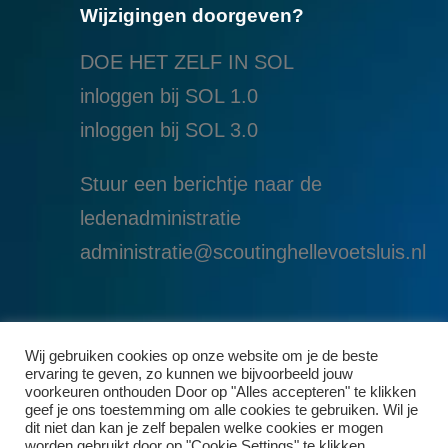
Wijzigingen doorgeven?
DOE HET ZELF IN SOL
inloggen bij SOL 1.0
i
nloggen bij SOL 3.0
Stuur een berichtje naar de
ledenadministratie
administratie@scoutinghellevoetsluis.nl
Wij gebruiken cookies op onze website om je de beste
ervaring te geven, zo kunnen we bijvoorbeeld jouw
voorkeuren onthouden Door op "Alles accepteren" te klikken
geef je ons toestemming om alle cookies te gebruiken. Wil je
dit niet dan kan je zelf bepalen welke cookies er mogen
worden gebruikt door op "Cookie Settings" te klikken.