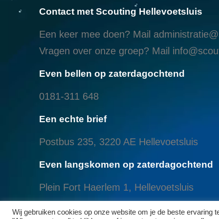
Contact met Scouting Hellevoetsluis
Een keer mee doen? Mail
administratie@s
Vragen over onze groep? Mail
info@scout
Even bellen op zaterdagochtend
0181-311 648
Een echte brief
Postbus 235, 3220 AE Hellevoetsluis
Even langskomen op zaterdagochtend
Plein Fort Haerlem 1, Hellevoetsluis
Even langskomen aan het Brielse meer
Wij gebruiken cookies op onze website om je de beste ervaring 