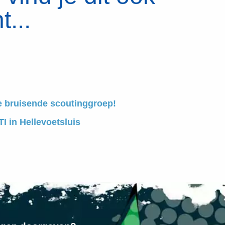
t...
e bruisende scoutinggroep!
I in Hellevoetsluis