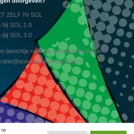
ngen doorgeven?
T ZELF IN SOL
 bij SOL 1.0
 bij SOL 3.0
n berichtje naar de ledenadministratie
ratie@scoutinghellevoetsluis.nl
 op