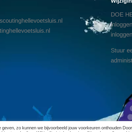
Wijzigi
DOE HE
coutinghellevoetsluis.nl
inloggen
inghellevoetsluis.nl
i
nloggen
Stuur ee
administ
te geven, zo kunnen we bijvoorbeeld jouw voorkeuren onthouden Door