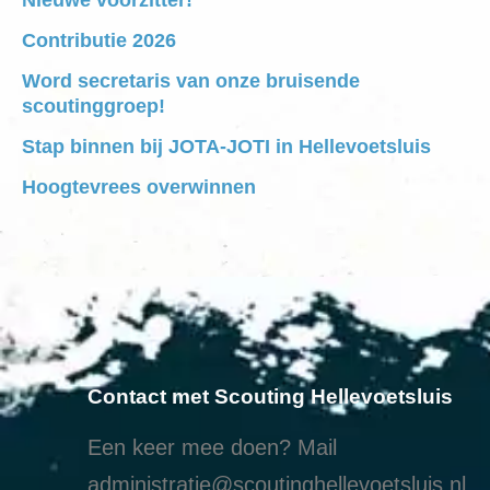
Contributie 2026
Word secretaris van onze bruisende
scoutinggroep!
Stap binnen bij JOTA-JOTI in Hellevoetsluis
Hoogtevrees overwinnen
Contact met Scouting Hellevoetsluis
Een keer mee doen? Mail
administratie@scoutinghellevoetsluis.nl