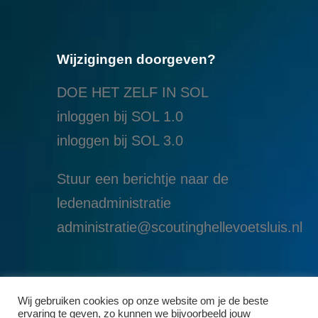
Wijzigingen doorgeven?
DOE HET ZELF IN SOL
inloggen bij SOL 1.0
i
nloggen bij SOL 3.0
Stuur een berichtje naar de
ledenadministratie
administratie@scoutinghellevoetsluis.nl
Wij gebruiken cookies op onze website om je de beste
ervaring te geven, zo kunnen we bijvoorbeeld jouw