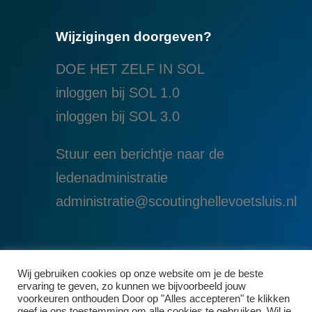
Wijzigingen doorgeven?
DOE HET ZELF IN SOL
inloggen bij SOL 1.0
i
nloggen bij SOL 3.0
Stuur een berichtje naar de
ledenadministratie
administratie@scoutinghellevoetsluis.nl
Wij gebruiken cookies op onze website om je de beste
ervaring te geven, zo kunnen we bijvoorbeeld jouw
voorkeuren onthouden Door op "Alles accepteren" te klikken
geef je ons toestemming om alle cookies te gebruiken. Wil je