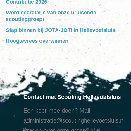
Contributie 2026
Word secretaris van onze bruisende
scoutinggroep!
Stap binnen bij JOTA-JOTI in Hellevoetsluis
Hoogtevrees overwinnen
Contact met Scouting Hellevoetsluis
Een keer mee doen? Mail
administratie@scoutinghellevoetsluis.nl
Vragen over onze groep? Mail