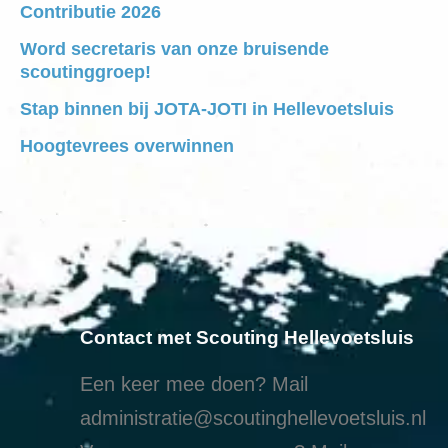
Contributie 2026
Word secretaris van onze bruisende
scoutinggroep!
Stap binnen bij JOTA-JOTI in Hellevoetsluis
Hoogtevrees overwinnen
Contact met Scouting Hellevoetsluis
Een keer mee doen? Mail
administratie@scoutinghellevoetsluis.nl