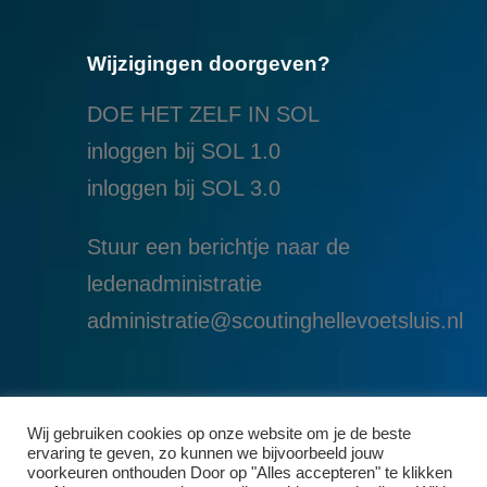
Wijzigingen doorgeven?
DOE HET ZELF IN SOL
inloggen bij SOL 1.0
i
nloggen bij SOL 3.0
Stuur een berichtje naar de
ledenadministratie
administratie@scoutinghellevoetsluis.nl
Wij gebruiken cookies op onze website om je de beste
ervaring te geven, zo kunnen we bijvoorbeeld jouw
voorkeuren onthouden Door op "Alles accepteren" te klikken