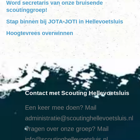
Word secretaris van onze bruisende
scoutinggroep!
Stap binnen bij JOTA-JOTI in Hellevoetsluis
Hoogtevrees overwinnen
Contact met Scouting Hellevoetsluis
Een keer mee doen? Mail
administratie@scoutinghellevoetsluis.nl
Vragen over onze groep? Mail
info@scoutinghellevoetsluis.nl