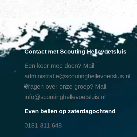
Contact met Scouting Hellevoetsluis
Een keer mee doen? Mail
administratie@scoutinghellevoetsluis.nl
Vragen over onze groep? Mail
info@scoutinghellevoetsluis.nl
Even bellen op zaterdagochtend
0181-311 648